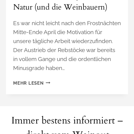
Ö
Natur (und die Weinbauern)
W
E
Es war nicht leicht nach den Frostnächten
I
Mitte-Ende April die Motivation für
N
P
unsere tägliche Arbeit wiederzufinden.
R
Der Austrieb der Rebstöcke war bereits
Ä
in vollem Gange und die ordentlichen
M
Minusgrade haben…
I
E
2
MEHR LESEN
R
0
U
2
N
4
G
:
Immer bestens informiert –
K
E
I