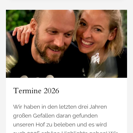
E
R
B
L
A
N
C
D
E
N
O
I
Termine 2026
R
:
Wir haben in den letzten drei Jahren
V
I
großen Gefallen daran gefunden
Z
unseren Hof zu beleben und es wird
E