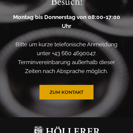
Besuch!
N
A
Montag bis Donnerstag von 08:00-17:00
T
Uhr
U
R
(
Bitte um kurze telefonische Anmeldung
U
unter +43 660 4690047.
N
Terminvereinbarung außerhalb dieser
D
Zeiten nach Absprache möglich.
D
I
E
ZUM KONTAKT
W
E
I
N
B
A