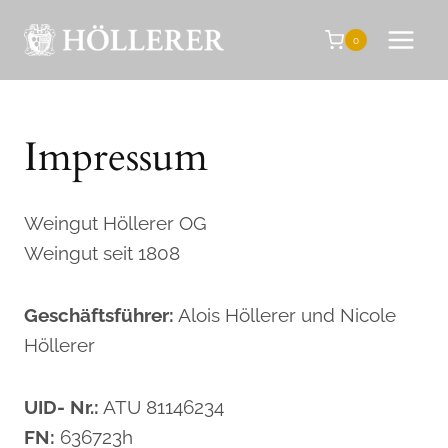
Zum
Inhalt
0
springen
Impressum
Weingut Höllerer OG
Weingut seit 1808
Geschäftsführer:
Alois Höllerer und Nicole
Höllerer
UID- Nr.:
ATU 81146234
FN:
636723h